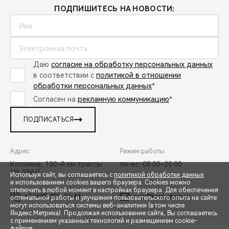
ПОДПИШИТЕСЬ НА НОВОСТИ:
Даю
согласие на обработку персональных данных
в соответствии с
политикой в отношении
обработки персональных данных
*
Согласен на
рекламную коммуникацию
*
ПОДПИСАТЬСЯ
Адрес:
Режим работы:
Коломна, 100-й км трассы
пн-вс: 08:00-20:00
М5 УРАЛ
Используя сайт, вы соглашаетесь с
политикой обработки данных
и использованием cookies вашего браузера. Cookies можно
отключить в любой момент в настройках браузера. Для обеспечения
+7 (499) 302-24-63
aop@kors-chery.ru
оптимальной работы и улучшения пользовательского опыта на сайте
могут использоваться системы веб-аналитики (в том числе
СПЕЦПРЕДЛОЖЕНИЯ
Яндекс.Метрика). Продолжая использование сайта, Вы соглашаетесь
с применением указанных технологий и размещением cookie-
файлов.