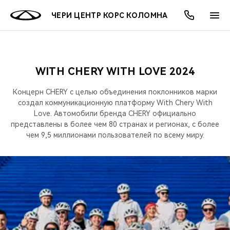
ЧЕРИ ЦЕНТР КОРС КОЛОМНА
WITH CHERY WITH LOVE 2024
ОНЛАЙН СЕРВИСЫ
ПОКУПАТЕЛЯМ
ВЛАДЕЛЬЦАМ
О КОМПАНИИ
МИР CHERY
МОДЕЛИ
АКЦИИ
Концерн CHERY с целью объединения поклонников марки
ВЫБОР И ПОКУПКА
СЕРВИС
АКСЕССУАРЫ
ВЫГОДЫ И АКЦИИ
ВЫБОР И ПОКУПКА
О НАС
создал коммуникационную платформу With Chery With
ВСЕ МОДЕЛИ
Love. Автомобили бренда CHERY официально
представлены в более чем 80 странах и регионах, с более
КРЕДИТ И СТРАХОВАНИЕ
ЗАПЧАСТИ И АКСЕССУАРЫ
О БРЕНДЕ
КРЕДИТ
МЫ В СОЦСЕТЯХ
КРОССОВЕРЫ
чем 9,5 миллионами пользователей по всему миру.
ПОДДЕРЖКА
CHERY В СОЦСЕТЯХ
СЕДАНЫ
CHERY CONNECT
ЛЮДИ CHERY
НОВИНКИ
БЛАГОТВОРИТЕЛЬНОСТЬ