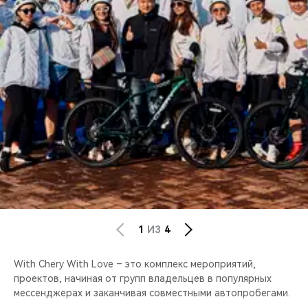
CHERY REMOTE
CHERY И СПОРТ
НАШИ МЕРОПРИЯТИЯ
ВИДЕООБЗОРЫ
CHERY ДЛЯ ДЕТЕЙ
1
ИЗ
4
With Chery With Love – это комплекс мероприятий,
проектов, начиная от групп владельцев в популярных
мессенджерах и заканчивая совместными автопробегами.