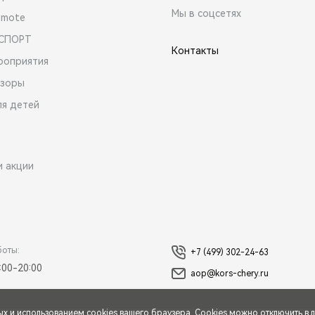
Мы в соцсетях
emote
 СПОРТ
Контакты
роприятия
зоры
ля детей
и акции
боты:
+7 (499) 302-24-63
:00-20:00
aop@kors-chery.ru
ых
и использованием cookies вашего браузера. Cookies можно отключить в 